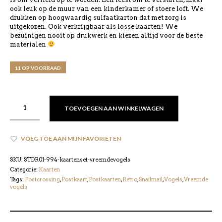
ook leuk op de muur van een kinderkamer of stoere loft. We
drukken op hoogwaardig sulfaatkarton dat met zorg is
uitgekozen. Ook verkrijgbaar als losse kaarten! We
bezuinigen nooit op drukwerk en kiezen altijd voor de beste
materialen
11 OP VOORRAAD
TOEVOEGEN AAN WINKELWAGEN
VOEG TOE AAN MIJN FAVORIETEN
SKU:
STDR01-994-kaartenset-vreemdevogels
Categorie:
Kaarten
Tags:
Postcrossing
,
Postkaart
,
Postkaarten
,
Retro
,
Snailmail
,
Vogels
,
Vreemde
vogels