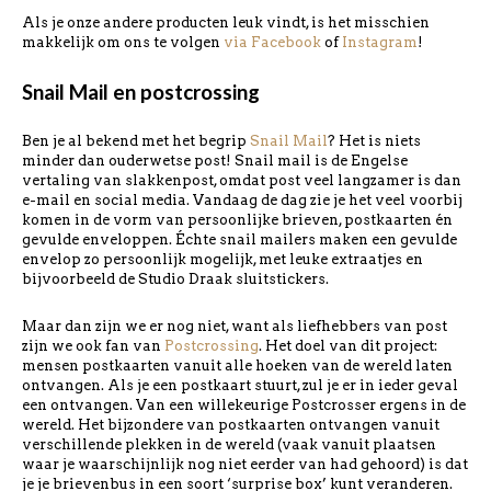
Als je onze andere producten leuk vindt, is het misschien
makkelijk om ons te volgen
via Facebook
of
Instagram
!
Snail Mail en postcrossing
Ben je al bekend met het begrip
Snail Mail
? Het is niets
minder dan ouderwetse post! Snail mail is de Engelse
vertaling van slakkenpost, omdat post veel langzamer is dan
e-mail en social media. Vandaag de dag zie je het veel voorbij
komen in de vorm van persoonlijke brieven, postkaarten én
gevulde enveloppen. Échte snail mailers maken een gevulde
envelop zo persoonlijk mogelijk, met leuke extraatjes en
bijvoorbeeld de Studio Draak sluitstickers.
Maar dan zijn we er nog niet, want als liefhebbers van post
zijn we ook fan van
Postcrossing
. Het doel van dit project:
mensen postkaarten vanuit alle hoeken van de wereld laten
ontvangen. Als je een postkaart stuurt, zul je er in ieder geval
een ontvangen. Van een willekeurige Postcrosser ergens in de
wereld. Het bijzondere van postkaarten ontvangen vanuit
verschillende plekken in de wereld (vaak vanuit plaatsen
waar je waarschijnlijk nog niet eerder van had gehoord) is dat
je je brievenbus in een soort ‘surprise box’ kunt veranderen.