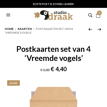
ECHTE POST IS ZOVEEL LEUKER!
0
HOME
/
KAARTEN
/ POSTKAARTEN SET VAN 4
‘VREEMDE VOGELS’
Postkaarten set van 4
‘Vreemde vogels’
Oorspronkelijke
Huidige
€
4,40
€
5,00
prijs
prijs
was:
is:
KOOPJE
€ 5,00.
€ 4,40.