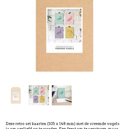
Deze retro set kaarten (105 x 148 mm) met de vreemde vogels
is om verliefd op te worden. Een feest om te versturen, maar