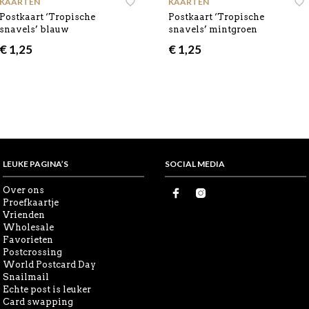
KAARTEN
KAARTEN
Postkaart ‘Tropische
Postkaart ‘Tropische
snavels’ blauw
snavels’ mintgroen
€
1,25
€
1,25
LEUKE PAGINA’S
SOCIAL MEDIA
Over ons
Proefkaartje
Vrienden
Wholesale
Favorieten
Postcrossing
World Postcard Day
Snailmail
Echte post is leuker
Card swapping