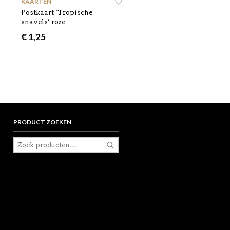
KAARTEN
Postkaart ‘Tropische
snavels’ roze
€
1,25
PRODUCT ZOEKEN