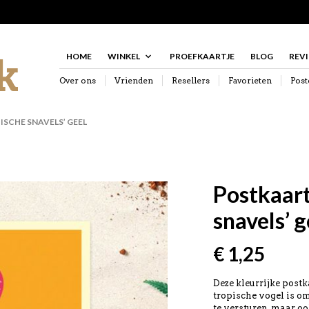
HOME
WINKEL
PROEFKAARTJE
BLOG
REV
Over ons
Vrienden
Resellers
Favorieten
Post
SCHE SNAVELS’ GEEL
Postkaart
snavels’ g
€
1,25
Deze kleurrijke postk
tropische vogel is om
te versturen, maar o