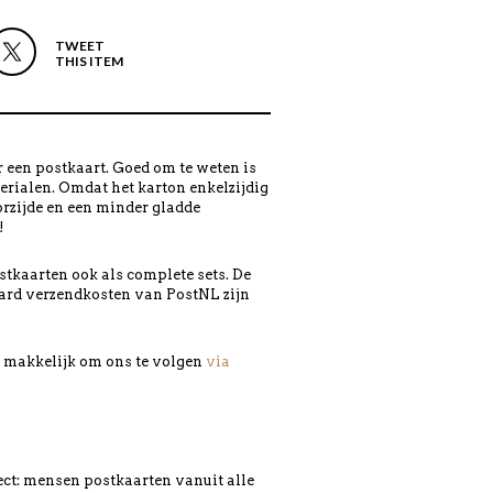
TWEET
THIS ITEM
 een postkaart. Goed om te weten is
erialen. Omdat het karton enkelzijdig
orzijde en een minder gladde
!
tkaarten ook als complete sets. De
ard verzendkosten van PostNL zijn
en makkelijk om ons te volgen
via
ject: mensen postkaarten vanuit alle