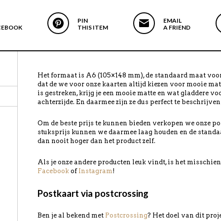
PIN
EMAIL
CEBOOK
THIS ITEM
A FRIEND
Het formaat is A6 (105×148 mm), de standaard maat voor
dat de we voor onze kaarten altijd kiezen voor mooie mat
is gestreken, krijg je een mooie matte en wat gladdere vo
achterzijde. En daarmee zijn ze dus perfect te beschrijven
Om de beste prijs te kunnen bieden verkopen we onze pos
stuksprijs kunnen we daarmee laag houden en de standa
dan nooit hoger dan het product zelf.
Als je onze andere producten leuk vindt, is het misschi
Facebook
of
Instagram
!
Postkaart via postcrossing
Ben je al bekend met
Postcrossing
? Het doel van dit pro