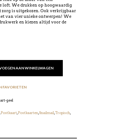
e loft. We drukken op hoogwaardig
 zorg is uitgekozen. Ook verkrijgbaar
 set van vier unieke ontwerpen! We
rukwerk en kiezen altijd voor de
VOEGEN AAN WINKELWAGEN
N FAVORIETEN
art-geel
,
Postkaart
,
Postkaarten
,
Snailmail
,
Tropisch
,