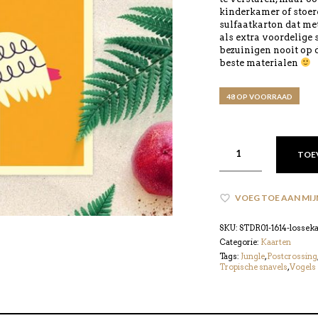
kinderkamer of stoer
sulfaatkarton dat met
als extra voordelige
bezuinigen nooit op d
beste materialen
48 OP VOORRAAD
TOE
VOEG TOE AAN MIJ
SKU:
STDR01-1614-losseka
Categorie:
Kaarten
Tags:
Jungle
,
Postcrossing
Tropische snavels
,
Vogels