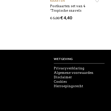
KAARTEN
Postkaarten set van 4
‘Tropische snavels
Oorspronkelijke
Huidige
€
4,40
€
5,00
prijs
prijs
was:
is:
€ 5,00.
€ 4,40.
WETGEVING
Privacyverklaring
Algemene voorwaarden
Disclaimer
Cookies
Herroepingsrecht