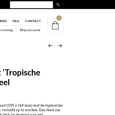
0
IEWS
FAQ
CONTACT
crossing
Mijn account
 ‘Tropische
eel
aart (105 x 148 mm) met de eigenwijze
 verliefd op te worden. Een feest om
ok leuk op de muur van een