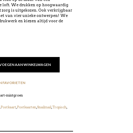
e loft. We drukken op hoogwaardig
 zorg is uitgekozen. Ook verkrijgbaar
 set van vier unieke ontwerpen! We
rukwerk en kiezen altijd voor de
VOEGEN AAN WINKELWAGEN
N FAVORIETEN
aart-mintgroen
,
Postkaart
,
Postkaarten
,
Snailmail
,
Tropisch
,