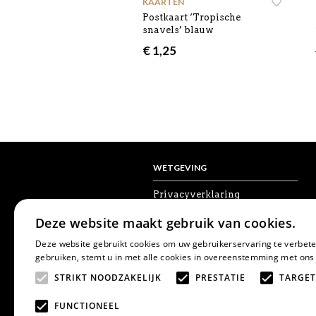
KAARTEN
Postkaart ‘Tropische
snavels’ blauw
€
1,25
WETGEVING
Privacyverklaring
Algemene voorwaarden
Deze website maakt gebruik van cookies.
Disclaimer
Cookies
Deze website gebruikt cookies om uw gebruikerservaring te verbete
Herroepingsrecht
gebruiken, stemt u in met alle cookies in overeenstemming met ons
STRIKT NOODZAKELIJK
PRESTATIE
TARGET
FUNCTIONEEL