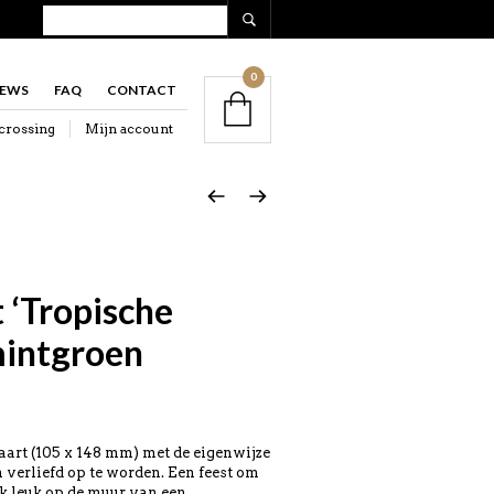
0
IEWS
FAQ
CONTACT
crossing
Mijn account
 ‘Tropische
mintgroen
aart (105 x 148 mm) met de eigenwijze
 verliefd op te worden. Een feest om
ok leuk op de muur van een