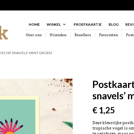
HOME
WINKEL
PROEFKAARTJE
BLOG
REV
Over ons
Vrienden
Resellers
Favorieten
Post
ISCHE SNAVELS’ MINTGROEN
Postkaart
snavels’ 
€
1,25
Deze kleurrijke postk
tropische vogel is om
te versturen, maar o