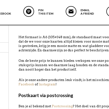
PIN
EMAIL
CEBOOK
THIS ITEM
A FRIEND
Het formaat is A6 (105×148 mm), de standaard maat voor
dat de we voor onze kaarten altijd kiezen voor mooie mat
is gestreken, krijg je een mooie matte en wat gladdere vo
achterzijde. En daarmee zijn ze dus perfect te beschrijven
Om de beste prijs te kunnen bieden verkopen we onze pos
stuksprijs kunnen we daarmee laag houden en de standa
dan nooit hoger dan het product zelf.
Als je onze andere producten leuk vindt, is het misschi
Facebook
of
Instagram
!
Postkaart via postcrossing
Ben je al bekend met
Postcrossing
? Het doel van dit pro