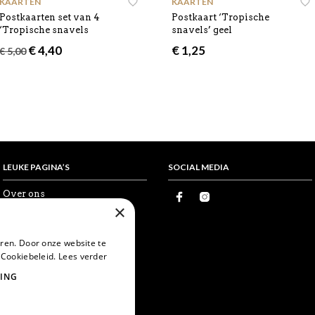
KAARTEN
KAARTEN
Postkaarten set van 4
Postkaart ‘Tropische
‘Tropische snavels
snavels’ geel
Oorspronkelijke
Huidige
€
4,40
€
1,25
€
5,00
prijs
prijs
was:
is:
€ 5,00.
€ 4,40.
LEUKE PAGINA’S
SOCIAL MEDIA
Over ons
×
Proefkaartje
Vrienden
Wholesale
ren. Door onze website te
Favorieten
 Cookiebeleid.
Lees verder
Postcrossing
World Postcard Day
ING
Snailmail
Echte post is leuker
Card swapping