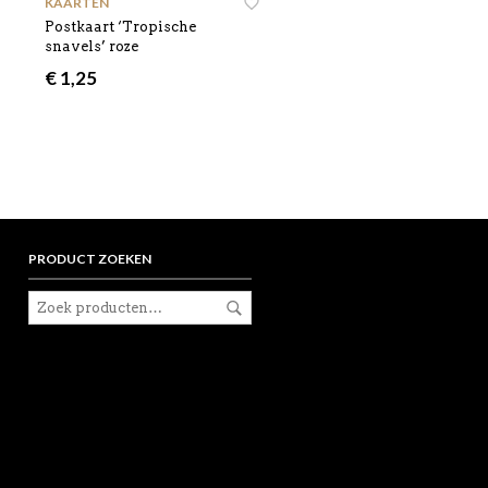
KAARTEN
Postkaart ‘Tropische
snavels’ roze
€
1,25
PRODUCT ZOEKEN