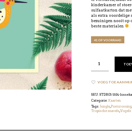
kinderkamer of stoer
sulfaatkarton dat met
als extra voordelige
bezuinigen nooit op d
beste materialen
41 OP VOORRAAD
TOE
VOEG TOE AAN MIJ
SKU:
STDR01-1614-lossek
Categorie:
Kaarten
Tags:
Jungle
,
Postcrossing
Tropische snavels
,
Vogels