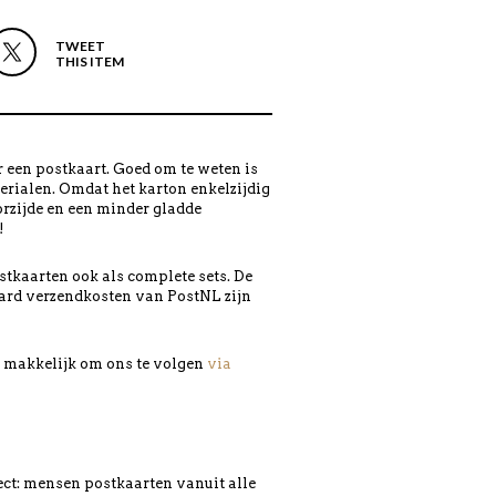
TWEET
THIS ITEM
 een postkaart. Goed om te weten is
erialen. Omdat het karton enkelzijdig
orzijde en een minder gladde
!
tkaarten ook als complete sets. De
ard verzendkosten van PostNL zijn
en makkelijk om ons te volgen
via
ject: mensen postkaarten vanuit alle